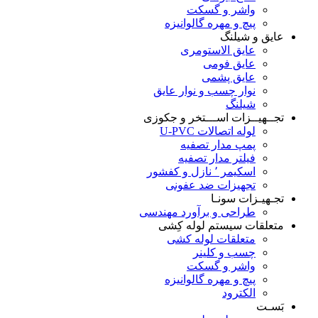
واشر و گسکت
پیچ و مهره گالوانیزه
عایق و شیلنگ
عایق الاستومری
عایق فومی
عایق پشمی
نوار چسب و نوار عایق
شیلنگ
تجــهیــزات اســـتخر و جکوزی
لوله اتصالات U-PVC
پمپ مدار تصفیه
فیلتر مدار تصفیه
اسکیمر ٬ نازل و کفشور
تجهیزات ضد عفونی
تجـهیـزات سونـا
طراحی و برآورد مهندسی
متعلقات سیستم لوله کِشی
متعلقات لوله کشی
چسب و کلینر
واشر و گسکت
پیچ و مهره گالوانیزه
الکترود
بَسـت