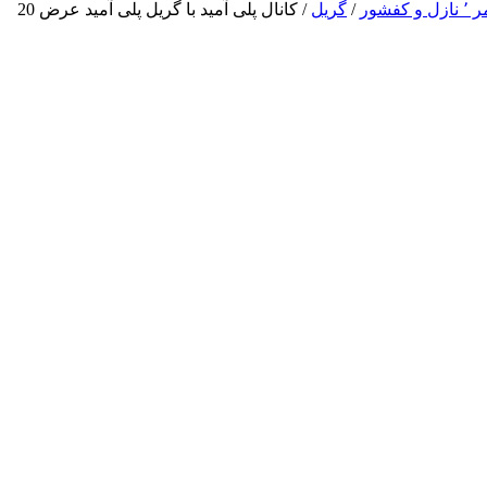
 کفشور
/
گریل
/ کانال پلی آمید با گریل پلی آمید عرض 20