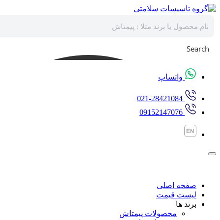
پرش
به
محتوا
Search
واتساپ
021-28421084
09152147076
صفحه اصلی
لیست قیمت
برند ها
محصولات پیمتاش