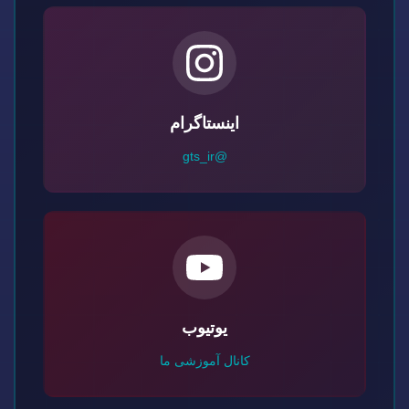
اینستاگرام
@gts_ir
یوتیوب
کانال آموزشی ما