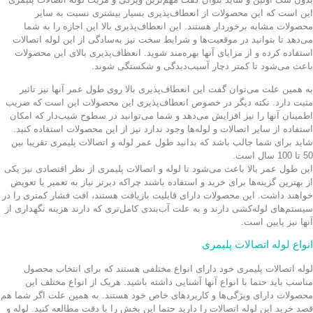
این است که این محصولات از انعطاف‌پذیری بسیار بیشتری نسبت به سایر
محصولات مشابه برخوردار هستند. این انعطاف‌پذیری بالا این اجازه را به شما
می‌دهد تا بتوانید در موقعیت‌ها و شرایط سخت نیز به‌سادگی از این لوله اتصالات
استفاده کرده و از مزایای آنها بهره‌مند شوید. انعطاف‌پذیری بالای این محصولات
باعث می‌شود تا کمتر دچار آسیب‌دیدگی و شکستگی شوند.
به همین علت می‌توان گفت این انعطاف‌پذیری بالا روی طول عمر آنها نیز تاثیر
مثبت دارد. نکته دیگر در خصوص انعطاف‌پذیری این محصولات این است که ضریب
اطمینان آنها را نیز افزایش می‌دهد و شما می‌توانید در سطوح شیب‌دار که امکان
استفاده از سایر اتصالات و لوله‌ها وجود ندارد نیز از این محصولات استفاده کنید.
شاید برای شما جالب باشد که بدانید طول عمر لوله و اتصالات پلیمری تقریبا بین
50 تا 100 سال است.
این طول عمر بالا باعث می‌شود تا لوله و اتصالات پلیمری از نظر اقتصادی نیز یکی
از بهترین گزینه‌ها برای خرید و استفاده باشند چراکه دیرتر نیاز به تعمیر یا تعویض
خواهند داشت. این محصولات دارای قابلیت بازیافت هستند، افت فشار کمتری را در
سیستم‌های لوله‌کشی دارند و به علت آب‌بندی کامل‌تری که دارند هزینه نگهداری از
آنها نیز پایین است.
انواع لوله اتصالات پلیمری
لوله اتصالات پلیمری خود دارای انواع مختلفی هستند که برای انتخاب محصول
مناسب باید حتما با انواع آنها آشنایی داشته باشید. هریک از انواع مختلف این
محصولات دارای ویژگی‌ها و کاربردهای خاص خود هستند. به همین علت اگر شما هم
قصد خرید این لوله اتصالات را دارید حتما این بخش را با دقت مطالعه کنید. لوله و