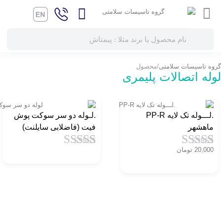
گروه تاسیسات سلامتی
محصول
لوله اتصالات پلیمری
.لـــوله تک لایه PP-R
.لـوله دو سر سوکت پوش
ماهشهر
فیت (فاضلابی سایلنت)
20,000
تومان
1
امتیاز
4.5
از
1
امتیاز
4.5
از
5 امتیاز
5 امتیاز
مشتری
مشتری