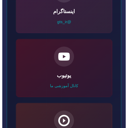
اینستاگرام
@gts_ir
یوتیوب
کانال آموزشی ما