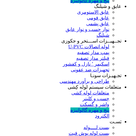
پیچ و مهره گالوانیزه
عایق و شیلنگ
عایق الاستومری
عایق فومی
عایق پشمی
نوار چسب و نوار عایق
شیلنگ
تجــهیــزات اســـتخر و جکوزی
لوله اتصالات U-PVC
پمپ مدار تصفیه
فیلتر مدار تصفیه
اسکیمر ٬ نازل و کفشور
تجهیزات ضد عفونی
تجـهیـزات سونـا
طراحی و برآورد مهندسی
متعلقات سیستم لوله کِشی
متعلقات لوله کشی
چسب و کلینر
واشر و گسکت
پیچ و مهره گالوانیزه
الکترود
بَسـت
بست لــــوله
بست لوله پوش فیت