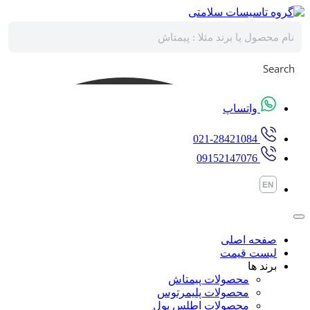
پرش
به
محتوا
Search
واتساپ
021-28421084
09152147076
صفحه اصلی
لیست قیمت
برند ها
محصولات پیمتاش
محصولات پلیمرتوس
محصولات اطلس پول