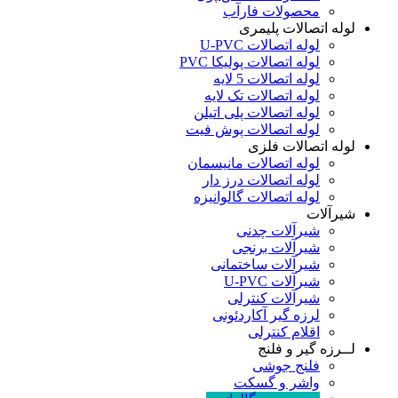
محصولات فارآب
لوله اتصالات پلیمری
لوله اتصالات U-PVC
لوله اتصالات پولیکا PVC
لوله اتصالات 5 لایه
لوله اتصالات تک لایه
لوله اتصالات پلی اتیلن
لوله اتصالات پوش فیت
لوله اتصالات فلزی
لوله اتصالات مانیسمان
لوله اتصالات درز دار
لوله اتصالات گالوانیزه
شیرآلات
شیرآلات چدنی
شیرآلات برنجی
شیرآلات ساختمانی
شیرآلات U-PVC
شیرآلات کنترلی
لرزه گیر آکاردئونی
اقلام کنترلی
لــرزه گیر و فلنج
فلنج جوشی
واشر و گسکت