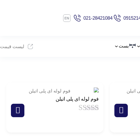
021-28421084
091521
بست
لیست قیمت
فوم لوله ای پلی اتیلن
1
امتیاز
4.5
از
5 امتیاز
مشتری