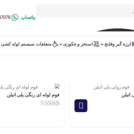
واتساپ
47076
لرزه گیر وفلنج
استخر و جکوزی
متعلقات سیستم لوله کشی
 اتیلن
فوم لوله ای رنگی پلی اتیلن
از
1
امتیاز
4.5
از
5 امتیاز
مشتری