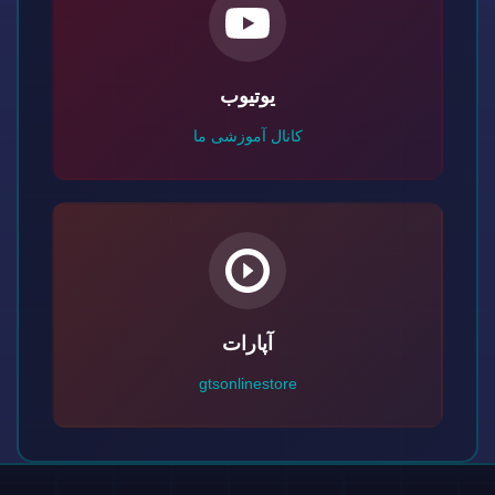
یوتیوب
کانال آموزشی ما
آپارات
gtsonlinestore