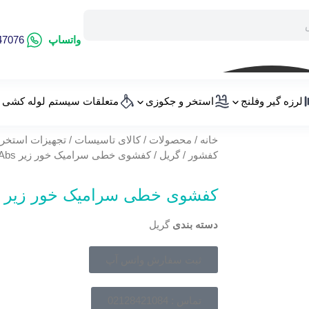
واتساپ
47076
لرزه گیر وفلنج
استخر و جکوزی
متعلقات سیستم لوله کشی
خانه
/
محصولات
/
کالای تاسیسات
/
تجهیزات استخر 
کفشور
/
گریل
/ کفشوی خطی سرامیک خور زیر Abs
کفشوی خطی سرامیک خور زیر Abs
دسته بندی
گریل
ثبت سفارش واتس آپ
تماس : 02128421084