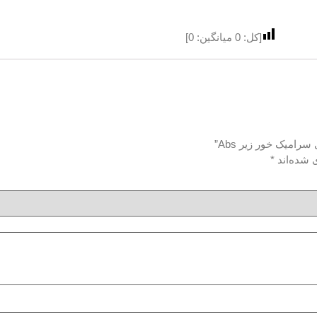
[کل:
0
میانگین:
0
]
امیک خور زیر Abs”
 شده‌اند
*