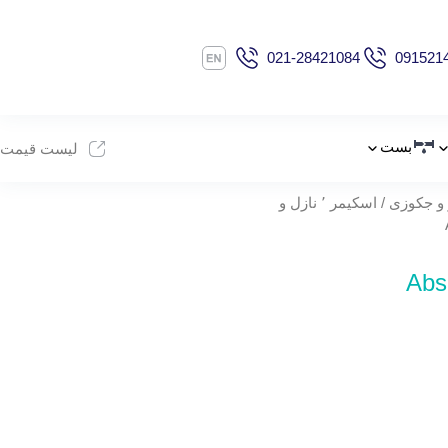
021-28421084
091521
بست
لیست قیمت
و جکوزی
/
اسکیمر ٬ نازل و