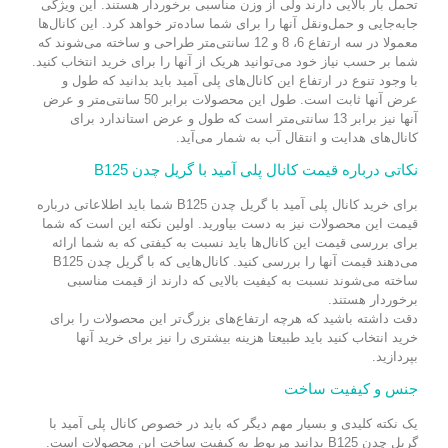
تحمل بار بالایی دارند ولی از وزن مناسبی برخوردار هستند. این ویژگی
جابه‌جایی و حمل‌ونقل آنها را برای شما ساده‌تر خواهد کرد. این کانال‌ها
معمولا در سه ارتفاع 6، 8 و 12 سانتی‌متر طراحی و ساخته می‌شوند که
شما بر حسب نیاز خود می‌توانید هریک از آنها را برای خرید انتخاب کنید.
با وجود تنوع در ارتفاع این کانال‌های پلی آمید باید بدانید که طول و
عرض آنها ثابت است. طول این محصولات برابر 50 سانتی‌متر و عرض
آنها نیز برابر 13 سانتی‌متر است که طول و عرض استاندارد برای
کانال‌های هدایت و انتقال آب به شمار می‌آید.
نکاتی درباره قیمت کانال پلی آمید با گریل چدن B125
برای خرید کانال پلی آمید با گریل چدن B125 شما باید اطلاعاتی درباره
قیمت این محصولات نیز به دست بیاورید. اولین نکته این است که شما
برای بررسی قیمت این کانال‌ها باید نسبت به کیفتی که به شما ارائه
می‌دهند قیمت آنها را بررسی کنید. کانال‌هایی که با گریل چدن B125
ساخته می‌شوند نسبت به کیفیت بالایی که دارند از قیمت مناسبی
برخوردار هستند.
دقت داشته باشید که هرچه ارتفاع‌های بزرگ‌تر این محصولات را برای
خرید انتخاب کنید باید طبیعتا هزینه بیشتری را نیز برای خرید آنها
بپردازید.
جنس و کیفیت ساخت
یک نکته کلیدی و بسیار مهم دیگر که باید در خصوص کانال پلی آمید با
گریل چدن B125 بدانید مربوط به کیفیت ساخت این محصولات است.