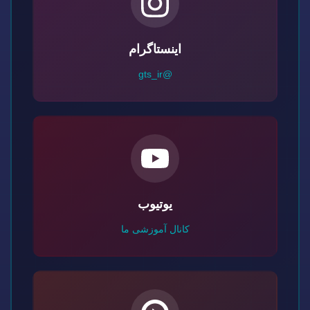
اینستاگرام
@gts_ir
یوتیوب
کانال آموزشی ما