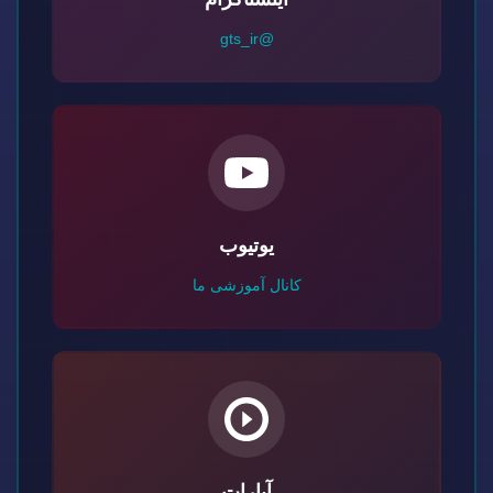
@gts_ir
یوتیوب
کانال آموزشی ما
آپارات