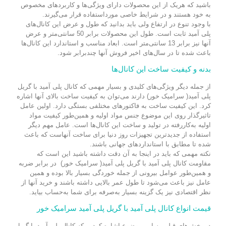
باشید که هریک از این محصولات دارای ویژگی‌ها و کاربردهای مخصوص
به خود هستند و در شرایط خاصی مورداستفاده قرار می‌گیرند.
با وجود تنوع در ارتفاع ولی باید بدانید که طول و عرض این کانال‌های
پلی آمید ثابت است. طول این محصولات برابر 50 سانتی‌متر و عرض
آنها نیز برابر 13 سانتی‌متر است. ابعاد مناسب و استاندارد این کانال‌ها
باعث شده تا در سال‌های اخیر فروش آنها چندبرابر شود.
بدنه و کیفیت ساخت این کانال‌ها
از جمله دیگر ویژگی‌های کلیدی و بسیار مهمی که کانال پلی آمید با گریل
پلی آمید( سرامیک خور) دارند می‌توان به کیفیت ساخت بالای آنها اشاره
کرد. این کیفیت ساخت به فاکتورهای مختلفی بستگی دارد. اولین عامل
تاثیرگذار روی این موضوع جنس مواد اولیه و همین‌طور کیفیت مواد
اولیه به‌کاررفته در تولید و ساخت این کانال‌ها است. عامل مهم دیگر
استفاده از جدیدترین تجهیزات روز دنیا برای ساخت آنهاست که باعث
شده تا مطابق با استانداردهای جهانی باشند.
نکته مهمی که باید در اینجا به آن دقت داشته باشید این است که
مقاومت کانال پلی آمید با گریل پلی آمید( سرامیک خور) در برابر ضربه
و همین‌طور عوامل بیرونی از جمله خوردگی بسیار بالا بوده و همین
عامل نیز باعث می‌شود تا طول عمر بالایی داشته باشند و خرید آنها از
نظر اقتصادی نیز یک گزینه بسیار به‌صرفه برای شما به‌حساب بیاید.
قیمت انواع کانال پلی آمید با گریل پلی آمید سرامیک خور
در بخش‌های قبلی به این موضوع اشاره کردیم که کانال پلی آمید با گریل