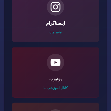
اینستاگرام
@gts_ir
یوتیوب
کانال آموزشی ما