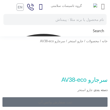
Search
خانه
/
محصولات
/
جارو استخر
/ سرجارو AV38-eco
سرجارو AV38-eco
دسته بندی
جارو استخر
ثبت سفارش واتس آپ