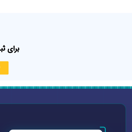
برای ثب
4