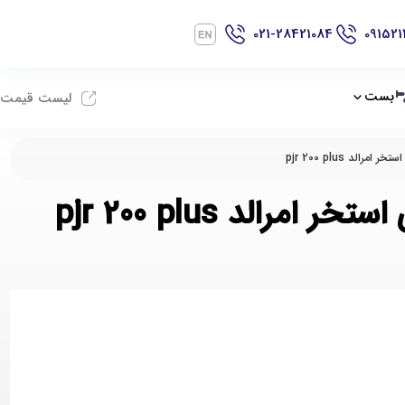
021-28421084
091521
بست
لیست قیمت
لد pjr 200 plus
الد pjr 200 plus