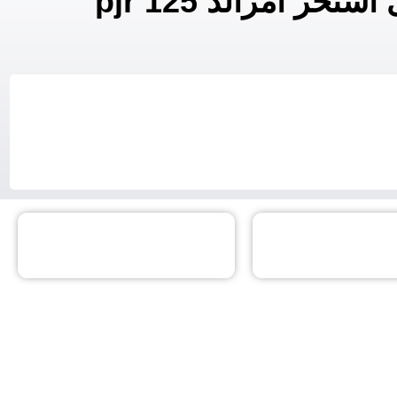
 امرالد pjr 125