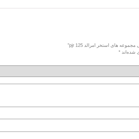
وعه های استخر امرالد pjr 125”
 شده‌اند
*