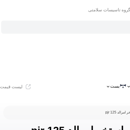
بست
لیست قیمت
د pjr 125