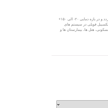
کانال فلکسیبل از جنس آلومینیوم لمینیت شده با پلی استر و یک مفتول فنری ساخته شده است.لوله خرطومی فویلی در طول ۱۰ متر تولید می گردد و در بازه دمایی ۲۰- الی ۱۵۰+
فلکسیبل فویلی در سیستم های
کونی، هتل ها، بیمارستان ها و