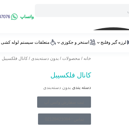
واتساپ
47076
لرزه گیر وفلنج
استخر و جکوزی
متعلقات سیستم لوله کشی
خانه
/
محصولات
/
بدون دسته‌بندی
/ کانال فلکسیبل
کانال فلکسیبل
دسته بندی
بدون دسته‌بندی
ثبت سفارش واتس آپ
تماس : 02128421084