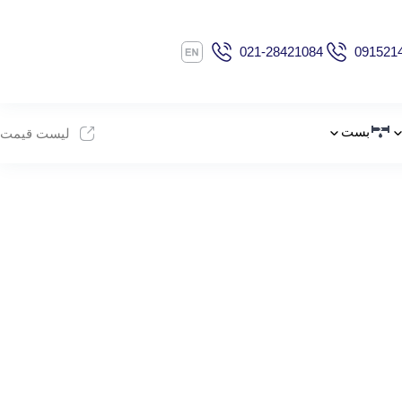
021-28421084
091521
بست
لیست قیمت