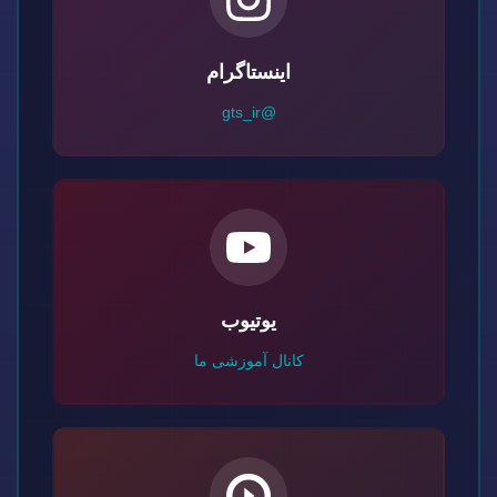
اینستاگرام
@gts_ir
یوتیوب
کانال آموزشی ما