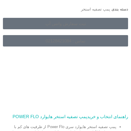
دسته بندی
پمپ تصفیه استخر
ثبت سفارش واتس آپ
تماس : 02128421084
راهنمای انتخاب و خریدپمپ تصفیه استخر هایوارد POWER FLO
پمپ تصفیه استخر هایوارد سری Power Flo از ظرفیت های کم با