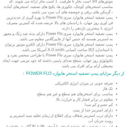
موتورهای 3/4 اسب بخار تا ظرفیت 1 اسب بخار ارائه می شوند. که
مناسب استخرهای کوچک، جکوزی ها، پکیج های تصفیه، استخرهای آماده
، گرمکن های برقی و حوضچه های آب سرد می باشند.
پمپ تصفیه استخر هایوارد سری Power Flo با بهره گیری از جدیدترین
فن آوری روز جهان، با راندمان های بالا عرضه شده که کمترین مصرف
انرژی با بیشترین بازدهی را دارند.
پمپ تصفیه استخر هایوارد سری Power Flo دارای بدنه ضد زنگ و مجهز
به استرینر هستند که جنس آنها از فایبرگلاس مقاوم می باشد.
پمپ تصفیه استخر هایوارد سری Power Flo دارای الکترو موتور پرتوان
با استاندارد IE2 ساخت کمپانی A.O smith آمریکا می باشد.
پمپ تصفیه استخر هایوارد سری Power Flo با طراحی منحصر بفرد و
تکنولوژی روز جهان، سطح صدای پایینی داشته که خود مزیتی جهت ایجاد
محیطی آرام برای افراد می باشد.
از دیگر مزایای پمپ تصفیه استخر هایوارد POWER FLO :
صرفه جویی در میزان انرژی الکتریکی
تک فاز
مناسب برای استخرهای هم سطح و غیر هم سطح
مقاوم در برابر فشار کار و حرارت بالا
کم حجم و کم صدا
دارای استرینر جدا از پمپ
دارای درب استرینر شفاف برای اطلاع از زمان تخلیه سبد استرینر و
رویت جریان آب
این پمپ تصفیه برای تصفیه استخر با آبدهی 86 تا 91 گالن در دقیقه با