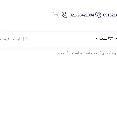
021-28421084
091521
بست
لیست قیمت
و جکوزی
/
پمپ تصفیه استخر
/ پمپ