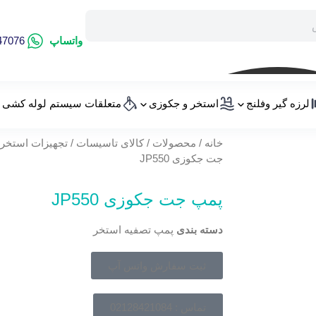
واتساپ
47076
لرزه گیر وفلنج
استخر و جکوزی
متعلقات سیستم لوله کشی
خانه
/
محصولات
/
کالای تاسیسات
/
تجهیزات استخر 
جت جکوزی JP550
پمپ جت جکوزی JP550
دسته بندی
پمپ تصفیه استخر
ثبت سفارش واتس آپ
تماس : 02128421084