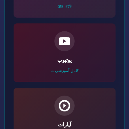
@gts_ir
یوتیوب
کانال آموزشی ما
آپارات