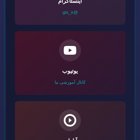
اینستاگرام
@gts_ir
یوتیوب
کانال آموزشی ما