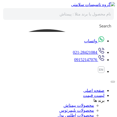
پرش
به
محتوا
Search
واتساپ
021-28421084
09152147076
صفحه اصلی
لیست قیمت
برند ها
محصولات پیمتاش
محصولات پلیمرتوس
محصولات اطلس پول