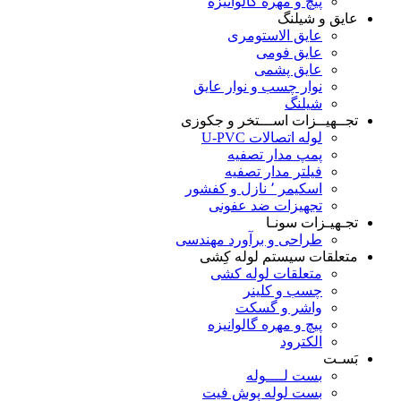
پیچ و مهره گالوانیزه
عایق و شیلنگ
عایق الاستومری
عایق فومی
عایق پشمی
نوار چسب و نوار عایق
شیلنگ
تجــهیــزات اســـتخر و جکوزی
لوله اتصالات U-PVC
پمپ مدار تصفیه
فیلتر مدار تصفیه
اسکیمر ٬ نازل و کفشور
تجهیزات ضد عفونی
تجـهیـزات سونـا
طراحی و برآورد مهندسی
متعلقات سیستم لوله کِشی
متعلقات لوله کشی
چسب و کلینر
واشر و گسکت
پیچ و مهره گالوانیزه
الکترود
بَسـت
بست لــــوله
بست لوله پوش فیت