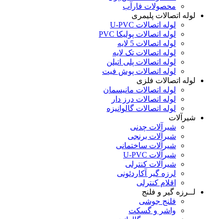
محصولات فارآب
لوله اتصالات پلیمری
لوله اتصالات U-PVC
لوله اتصالات پولیکا PVC
لوله اتصالات 5 لایه
لوله اتصالات تک لایه
لوله اتصالات پلی اتیلن
لوله اتصالات پوش فیت
لوله اتصالات فلزی
لوله اتصالات مانیسمان
لوله اتصالات درز دار
لوله اتصالات گالوانیزه
شیرآلات
شیرآلات چدنی
شیرآلات برنجی
شیرآلات ساختمانی
شیرآلات U-PVC
شیرآلات کنترلی
لرزه گیر آکاردئونی
اقلام کنترلی
لــرزه گیر و فلنج
فلنج جوشی
واشر و گسکت