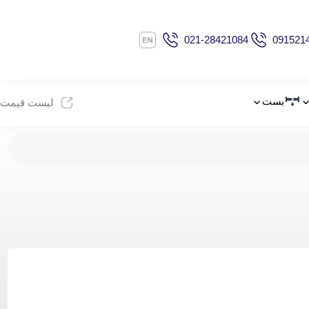
021-28421084
091521
بست
لیست قیمت