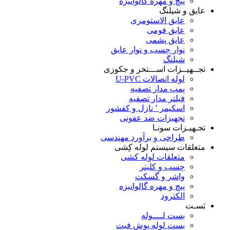
پیچ و مهره گالوانیزه
عایق و شیلنگ
عایق الاستومری
عایق فومی
عایق پشمی
نوار چسب و نوار عایق
شیلنگ
تجــهیــزات اســـتخر و جکوزی
لوله اتصالات U-PVC
پمپ مدار تصفیه
فیلتر مدار تصفیه
اسکیمر ٬ نازل و کفشور
تجهیزات ضد عفونی
تجـهیـزات سونـا
طراحی و برآورد مهندسی
متعلقات سیستم لوله کِشی
متعلقات لوله کشی
چسب و کلینر
واشر و گسکت
پیچ و مهره گالوانیزه
الکترود
بَسـت
بست لــــوله
بست لوله پوش فیت