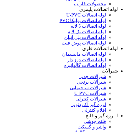
محصولات فارآب
لوله اتصالات پلیمری
لوله اتصالات U-PVC
لوله اتصالات پولیکا PVC
لوله اتصالات 5 لایه
لوله اتصالات تک لایه
لوله اتصالات پلی اتیلن
لوله اتصالات پوش فیت
لوله اتصالات فلزی
لوله اتصالات مانیسمان
لوله اتصالات درز دار
لوله اتصالات گالوانیزه
شیرآلات
شیرآلات چدنی
شیرآلات برنجی
شیرآلات ساختمانی
شیرآلات U-PVC
شیرآلات کنترلی
لرزه گیر آکاردئونی
اقلام کنترلی
لــرزه گیر و فلنج
فلنج جوشی
واشر و گسکت