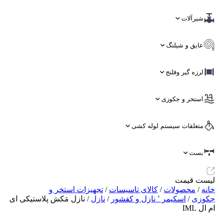
شیرآلات
عایق و شیلنگ
لرزه گیر وفلنج
استخر و جکوزی
متعلقات سیستم لوله کشی
بست
لیست قیمت
خانه
/
محصولات
/
کالای تاسیسات
/
تجهیزات استخر و
جکوزی
/
اسکیمر ٬ نازل و کفشور
/
نازل
/ نازل مَکش پلاستیکی ای
ام ال IML