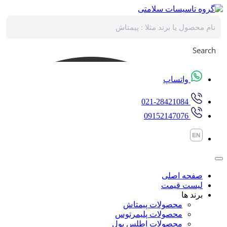
پرش
به
محتوا
Search
واتساپ
021-28421084
09152147076
صفحه اصلی
لیست قیمت
برند ها
محصولات پیمتاش
محصولات پلیمرتوس
محصولات اطلس پول