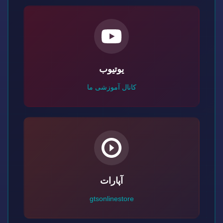
یوتیوب
کانال آموزشی ما
آپارات
gtsonlinestore