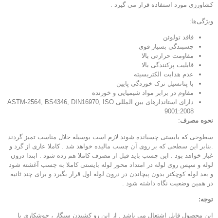
کشاورزی مورد استفاده قرار می گیرد .
ویژگی‌ها:
فاقد تولوئن
چسبندگی بسیار قوی
مقاومت حرارتی بالا
قابلیت پرکنندگی بالا
عدم هدایت الکتریسیته
با پتانسیل ترک خوردگی پایین
مقاوم در برابر مواد شیمیایی و خورنده
دارای استاندارهای بین المللی
ASTM-2564, BS4346, DIN16970, ISO
9001:2008
نحوه مصرف
:
سطوحی که بایستی چسبانده شوند لازم است بوسیله حلال مناسب تمیز گردند
.بنابر این سطحی که بر روی آن چسب مالیده خواهد شد . کاملا عاری از گرد و
غبار خواهد بود . این چسب باید قبل از مصرف کاملا هم زده شود . ابتدا درون
لوله و سپس روی لوله در امتداد محور لوله بایستی کاملا به چسب آغشته شود
و بعد لوله کوچکتر بدون پیچاندن در درون لوله اول قرار بگیرد و برای چند ثانیه
در همین وضعیت نگاه داشته شود .
توجه:
این محصول قابل اشتعال می باشد . از این رو کشیدن سیگار ، جوشکاری یا