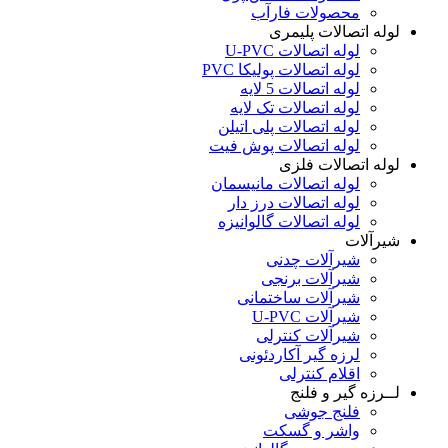
محصولات فارآب
لوله اتصالات پلیمری
لوله اتصالات U-PVC
لوله اتصالات پولیکا PVC
لوله اتصالات 5 لایه
لوله اتصالات تک لایه
لوله اتصالات پلی اتیلن
لوله اتصالات پوش فیت
لوله اتصالات فلزی
لوله اتصالات مانیسمان
لوله اتصالات درز دار
لوله اتصالات گالوانیزه
شیرآلات
شیرآلات چدنی
شیرآلات برنجی
شیرآلات ساختمانی
شیرآلات U-PVC
شیرآلات کنترلی
لرزه گیر آکاردئونی
اقلام کنترلی
لــرزه گیر و فلنج
فلنج جوشی
واشر و گسکت