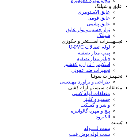
پیچ و مهره گالوانیزه
عایق و شیلنگ
عایق الاستومری
عایق فومی
عایق پشمی
نوار چسب و نوار عایق
شیلنگ
تجــهیــزات اســـتخر و جکوزی
لوله اتصالات U-PVC
پمپ مدار تصفیه
فیلتر مدار تصفیه
اسکیمر ٬ نازل و کفشور
تجهیزات ضد عفونی
تجـهیـزات سونـا
طراحی و برآورد مهندسی
متعلقات سیستم لوله کِشی
متعلقات لوله کشی
چسب و کلینر
واشر و گسکت
پیچ و مهره گالوانیزه
الکترود
بَسـت
بست لــــوله
بست لوله پوش فیت