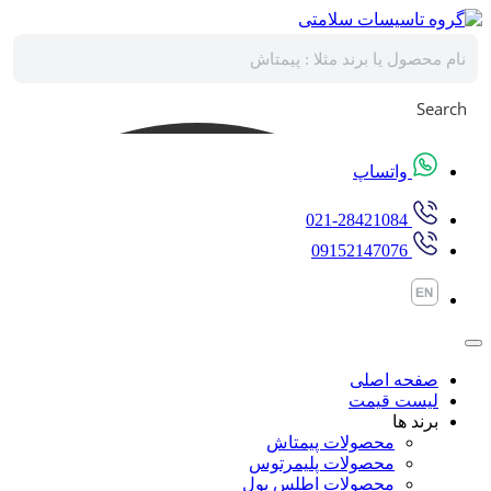
پرش
به
محتوا
Search
واتساپ
021-28421084
09152147076
صفحه اصلی
لیست قیمت
برند ها
محصولات پیمتاش
محصولات پلیمرتوس
محصولات اطلس پول