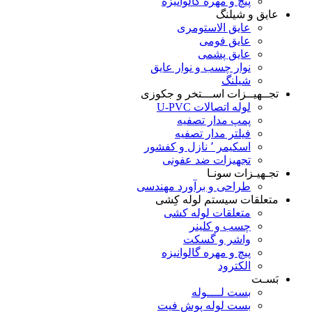
پیچ و مهره گالوانیزه
عایق و شیلنگ
عایق الاستومری
عایق فومی
عایق پشمی
نوار چسب و نوار عایق
شیلنگ
تجــهیــزات اســـتخر و جکوزی
لوله اتصالات U-PVC
پمپ مدار تصفیه
فیلتر مدار تصفیه
اسکیمر ٬ نازل و کفشور
تجهیزات ضد عفونی
تجـهیـزات سونـا
طراحی و برآورد مهندسی
متعلقات سیستم لوله کِشی
متعلقات لوله کشی
چسب و کلینر
واشر و گسکت
پیچ و مهره گالوانیزه
الکترود
بَسـت
بست لــــوله
بست لوله پوش فیت