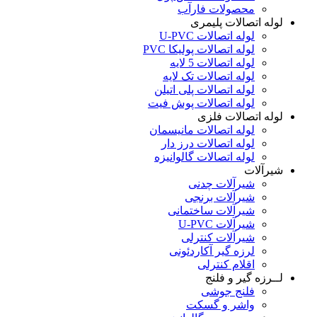
محصولات فارآب
لوله اتصالات پلیمری
لوله اتصالات U-PVC
لوله اتصالات پولیکا PVC
لوله اتصالات 5 لایه
لوله اتصالات تک لایه
لوله اتصالات پلی اتیلن
لوله اتصالات پوش فیت
لوله اتصالات فلزی
لوله اتصالات مانیسمان
لوله اتصالات درز دار
لوله اتصالات گالوانیزه
شیرآلات
شیرآلات چدنی
شیرآلات برنجی
شیرآلات ساختمانی
شیرآلات U-PVC
شیرآلات کنترلی
لرزه گیر آکاردئونی
اقلام کنترلی
لــرزه گیر و فلنج
فلنج جوشی
واشر و گسکت