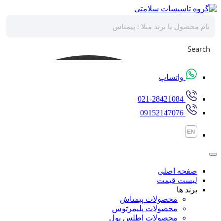
پرش
به
محتوا
Search
واتساپ
021-28421084
09152147076
صفحه اصلی
لیست قیمت
برند ها
محصولات پیمتاش
محصولات پلیمرتوس
محصولات اطلس پول