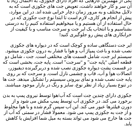
یکی از مهمترین کارهایی که افراد دارای جکوزی، به احتمال زیاد با
آن سر و کار خواهند داشت، تعویض جت های جکوزی است که به
دلایل مختلف و به مرور زمان دچار خرابی شده اند. در این موارد،
پیش از انجام هر کاری، لازم است تا ابتدا نوع جت جکوزی که در
حال استفاده از آن هستیم و یا میخواهیم استفاده کنیم را به درستی
بشناسیم و با انتخاب یک ایر جت و سرجت مناسب و با کیفیت از
خرابکاری های پیش رو جلوگیری کنید!
ایر جت دستگاهی ساده و کوچک است که در دیواره های جکوزی
نصب شده و باعث پمپاژ آب و هوا با فشار به درون جکوزی میشود.
سیستم ایر جت، شامل قسمت های مختلفی است. جت ، شامل دو
قطعه اصلی “پایه جت” و “سرجت” است. پایه جت، بخشی است که
در قسمت پشت دیواره جکوزی نصب شده و دربرگیرنده دیفیوزر،
اتصالات هوا و آب، قاب و چشمی نازل است. و سرجت که بر روی
پایه جت نصب شده و نمای بیرونی سیسیتم را تشکیل میدهد. جت ها
در تنوع بسیار زیاد از نظر نوع، سایز و رنگ در بازار موجود میباشند.
جکوزی دارای چندین جت است که آب/هوا توسط نیروی پمپ به بدن
برخورد می کند. در جکوزی آب توسط پمپ مکش می شود و از
دورن فیلترها عبور می کند. این آب سپس گرم شده و با هوا مخلوط
و از جت به جکوزی پمپ می شود. معمولا فشار در سمتی که آب از
جت ها خارج می شود می تواتد بسته به میل شما افزایش یا کاهش
یابد.