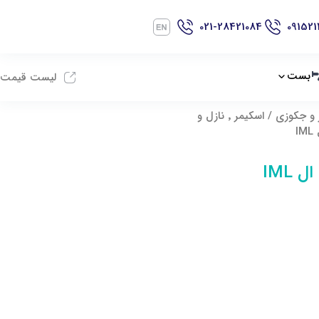
021-28421084
091521
بست
لیست قیمت
 و جکوزی
/
اسکیمر ٬ نازل و
I
 IML