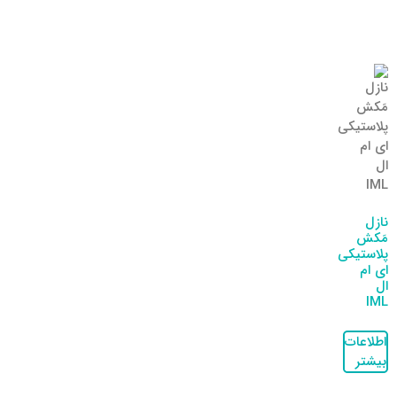
نازل
مَکش
پلاستیکی
ای ام
ال
IML
اطلاعات
بیشتر