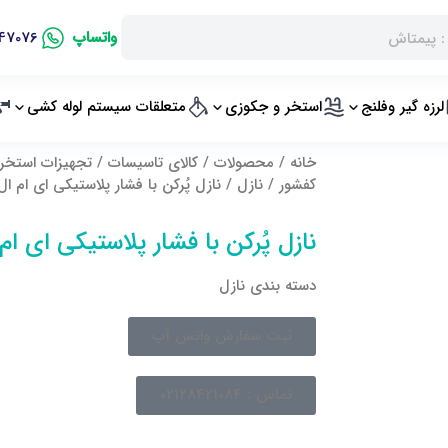
واتساپ
47076
لرزه گیر وفلنج
استخر و جکوزی
متعلقات سیستم لوله کشی
خانه
/
محصولات
/
کالای تاسیسات
/
تجهیزات استخر
کفشور
/
نازل
/ نازل پُرکن با فشار پلاستیکی ای ام ال ML
نازل پُرکن با فشار پلاستیکی ای ام ال
دسته بندی
نازل
ثبت سفارش واتس آپ
تماس : 02128421084