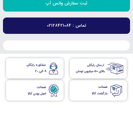
ثبت سفارش واتس آپ
تماس : 02128421084