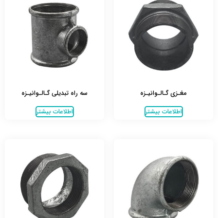
مغـزی گـالـوانیـزه
سه راه تبدیلی گـالـوانیـزه
اطلاعات بیشتر
اطلاعات بیشتر