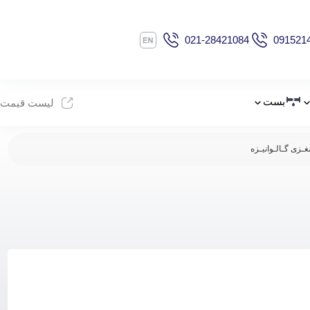
021-28421084
091521
بست
لیست قیمت
غـزی گـالـوانیـزه