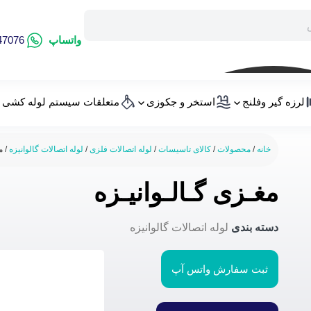
واتساپ
47076
لرزه گیر وفلنج
استخر و جکوزی
متعلقات سیستم لوله کشی
خانه
/
محصولات
/
کالای تاسیسات
/
لوله اتصالات فلزی
/
لوله اتصالات گالوانیزه
/ م
مغـزی گـالـوانیـزه
دسته بندی
لوله اتصالات گالوانیزه
ثبت سفارش واتس آپ