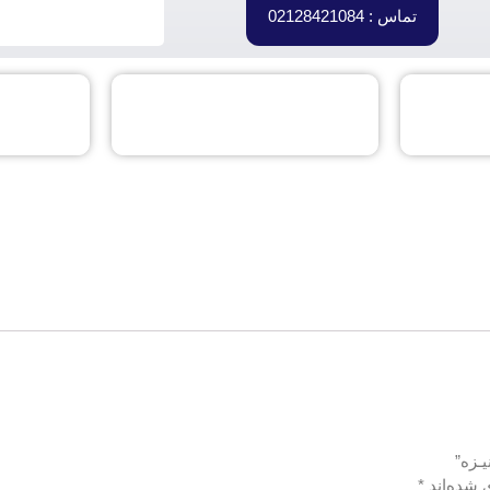
تماس : 02128421084
ـزه”
 شده‌اند
*