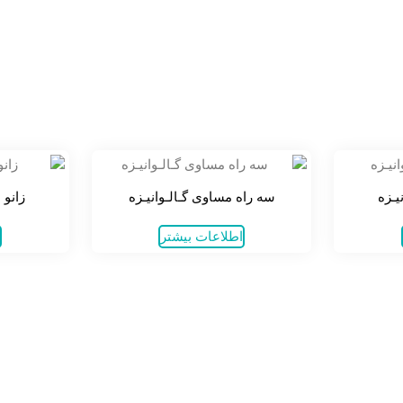
یـزه
سه راه مساوی گـالـوانیـزه
زانو ۹۰ درجه گـالـوانیـزه
اطلاعات بیشتر
ا