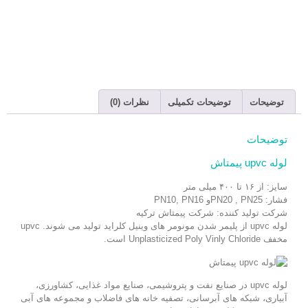
توضیحات
توضیحات تکمیلی
نظرات (0)
توضیحات
لوله upvc پیمتاش
سایز: از ۱۶ تا ۴۰۰ میلی متر
فشار: PN20 , PN25و PN10, PN16
شرکت تولید کننده: شرکت پیمتاش ترکیه
لوله upvc از پلیمر شدن مونومر های وینیل کلراید تولید می شوند. upvc
مخفف Unplasticized Poly Vinly Chloride است.
لوله upvc در صنایع نفت و پتروشیمی، صنایع مواد غذایی، کشاورزی،
آبیاری، شبکه های آبرسانی، تصفیه خانه های فاضلاب و مجموعه های آبی