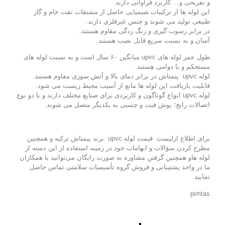
و تفریحی و… کاربرد فراوانی دارند.
این لوله ها از ترکیبات شیمیایی حاصل از مشتقات نفت خام و گاز
طبیعی تولید می شوند و جنس غیرفلزی دارند.
در برابر رسوب گیری و زنگ زدگی مقاوم هستند.
آسان و به نسبت سریع قابل نصب هستند.
طول عمر لوله های upvc میانگین ۶۰ سال است و به نسبت لوله های
مستحکم و با دوامی هستند.
لوله upvc پیمتاش در برابر دمای بالا و آتش سوزی مقاوم هستند.
قابلیت بازیافت این لوله ها مانع از آسیب محیط زیست می شود.
لوله upvc انواع گوناگون و کاربردی برای صنایع مختلف دارند و با دو نوع
اتصالات رایج؛ پوش فیت و چسبی به یکدیگر متصل می شوند.
برای اطلاع از
لیست قیمت
لوله upvc برند پیمتاش ترکیه و همچنین
مطرح کردن سؤالات و ابهامات خود در زمینه استفاده از این دسته از
لوله هاو همچنین گرفتن مشاوره به صورت رایگان می‌توانید با همکاران
ما در واحد پشتیبانی و فروش
گروه تأسیسات سلامتی
تماس حاصل
نمایید.
pimtas