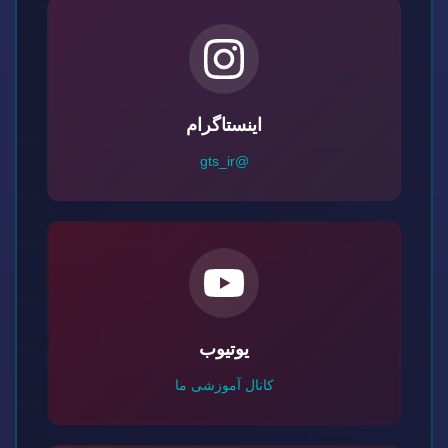
اینستاگرام
@gts_ir
یوتیوب
کانال آموزشی ما