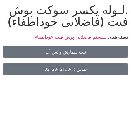
.لـوله یکسر سوکت پوش
فیت (فاضلابی خوداطفاء)
دسته بندی
سیستم فاضلابی پوش فیت خوداطفاء
ثبت سفارش واتس آپ
تماس : 02128421084