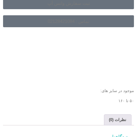
ثبت سفارش واتس آپ
تماس : 02128421084
موجود در سایز های:
۵۰ تا ۱۶۰
نظرات (0)
دیدگاهها