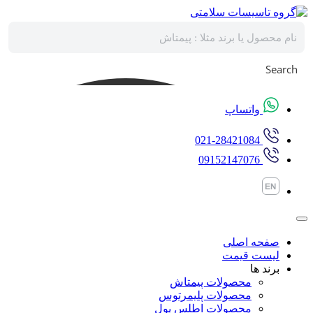
پرش
به
محتوا
Search
واتساپ
021-28421084
09152147076
صفحه اصلی
لیست قیمت
برند ها
محصولات پیمتاش
محصولات پلیمرتوس
محصولات اطلس پول