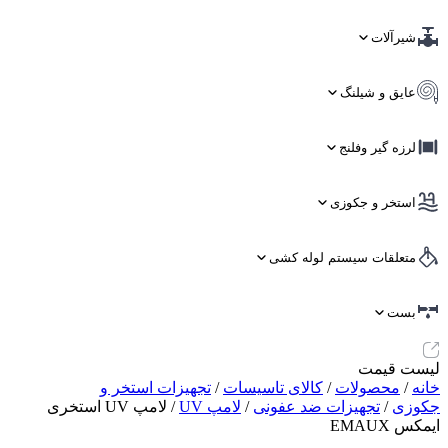
شیرآلات
عایق و شیلنگ
لرزه گیر وفلنج
استخر و جکوزی
متعلقات سیستم لوله کشی
بست
لیست قیمت
خانه
/
محصولات
/
کالای تاسیسات
/
تجهیزات استخر و
جکوزی
/
تجهیزات ضد عفونی
/
لامپ UV
/ لامپ UV استخری
ایمکس EMAUX