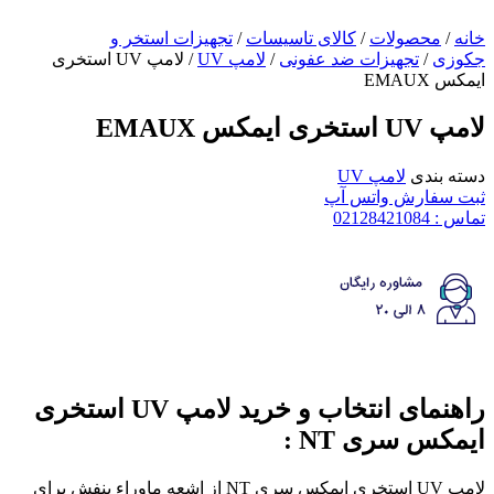
خانه
/
محصولات
/
کالای تاسیسات
/
تجهیزات استخر و
جکوزی
/
تجهیزات ضد عفونی
/
لامپ UV
/ لامپ UV استخری
ایمکس EMAUX
لامپ UV استخری ایمکس EMAUX
دسته بندی
لامپ UV
ثبت سفارش واتس آپ
تماس : 02128421084
راهنمای انتخاب و خرید لامپ UV استخری
ایمکس سری NT :
لامپ UV استخری ایمکس سری NT از اشعه ماوراء بنفش برای