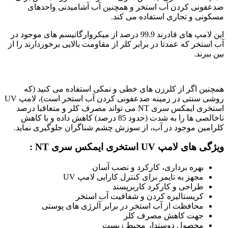
ضدعفونی کردن آب استخر و همچنین آب آشامیدنی واحدهای
مسکونی و تجاری استفاده می کند.
این لامپ های قادرند 99.9 درصد از میکروارگانیسم های موجود در
آب استخر که عمدتا در برابر کلر از مقاومت بالایی برخوردارند را از
بین ببرند.
همچنین اگر از کلرزن های خطی و نمکی استفاده می کنید (که
روشی سنتی در زمینه ضدعفونی کردن آب استخر است)، لامپ UV
استخری ایمکس سری NT می تواند مصرف کلر و متعاقبا درصد
ناخالصی ها را به شدت (حدود 85 درصد) کاهش داده و با کاهش
کلرامین موجود در آب، از سوزش چشم شناگران جلوگیری نماید.
ویژگی های لامپ UV استخری ایمکس سری NT :
بهره برداری، کارکرد و نصب آسان
مجهز به تایمر برای کنترل کارایی لامپ UV
طراحی و کارکرد کاربرپسند
کریستالیزه کردن و شفافیت آب استخر
محافظت از آب استخر در برابر آلرژی های پوستی
جهت کاهش مصرف کلر
محصول دوستدار محیط زیست