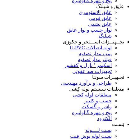
پیچ و مهره گالوانیزه
عایق و شیلنگ
عایق الاستومری
عایق فومی
عایق پشمی
نوار چسب و نوار عایق
شیلنگ
تجــهیــزات اســـتخر و جکوزی
لوله اتصالات U-PVC
پمپ مدار تصفیه
فیلتر مدار تصفیه
اسکیمر ٬ نازل و کفشور
تجهیزات ضد عفونی
تجـهیـزات سونـا
طراحی و برآورد مهندسی
متعلقات سیستم لوله کِشی
متعلقات لوله کشی
چسب و کلینر
واشر و گسکت
پیچ و مهره گالوانیزه
الکترود
بَسـت
بست لــــوله
بست لوله پوش فیت