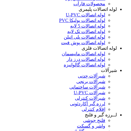
محصولات فارآب
لوله اتصالات پلیمری
لوله اتصالات U-PVC
لوله اتصالات پولیکا PVC
لوله اتصالات 5 لایه
لوله اتصالات تک لایه
لوله اتصالات پلی اتیلن
لوله اتصالات پوش فیت
لوله اتصالات فلزی
لوله اتصالات مانیسمان
لوله اتصالات درز دار
لوله اتصالات گالوانیزه
شیرآلات
شیرآلات چدنی
شیرآلات برنجی
شیرآلات ساختمانی
شیرآلات U-PVC
شیرآلات کنترلی
لرزه گیر آکاردئونی
اقلام کنترلی
لــرزه گیر و فلنج
فلنج جوشی
واشر و گسکت