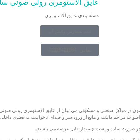
عایق الاستومری رولی صوتی سا
دسته بندی
عایق الاستومری
ثبت سفارش واتس آپ
تماس : 02128421084
ون در مراکز صنعتی و مسکونی می توان از عایق الاستومری رولی صوتی س
ات مزاحم داشته و مانع از ورود سر و صدای ناخواسته به فضای داخلی
ه دو صورت ساده و پشت چسبدار قابل عرضه می باشند.
ت که باید سطح موجدارعایق در مقابل منبع ایجاد صوت قرار بگیرد، بدی