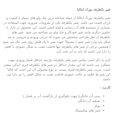
شیر یکطرفه یورک ایتالیا
شیر یکطرفه یورک ایتالیا از جمله شناخته ترین چک ولو های بسیار با کیفیت و
ارزان قیمت می باشد. یشر یکطرفه یکی از ملزومات ضروری جهت استفاده در
بسیاری از سیستم های آب رسانی و لوله کشی است. این محصول در بازار با
عناوین دیگری مانند شیر خودکار و چک ولو نیز شناخته می شود. شیر های
یکطرفه از نظر طراحی مشخص می شوند که جریان ورودی و خروجی به چه
شکل باید وارد شیر شود ( معمولا” جهت شیر با یک فلش روی شیر حک می شود
) همچنین برخی از شیر های یکطرفه تنها قابلیت نصب به شکل عمودی یا افقی
را دارا می باشند که باید به آن دقت کرد.
لازم به ذکر است تمامی شیر های یکطرفه نیازمند حداقل فشار ورودی جهت
عملکرد می باشند که این مقدار حداقل در شیر های یکطرفه فنری اندکی بیشتر
است. مزیت شیر یکطرفه فنری نسبت به نوع معمولی آن این است که غالبا”
این شیر ها علاوه بر حالت عمودی قابلیت نصب به شکل افقی را نیز دارا می
باشند.
کاربرد :
پمپ آب خانگی( جهت جلوگیری از بازگشت آب پر فشار )
تصفیه آب حانگی
بویلر
شیر های میکسینگ