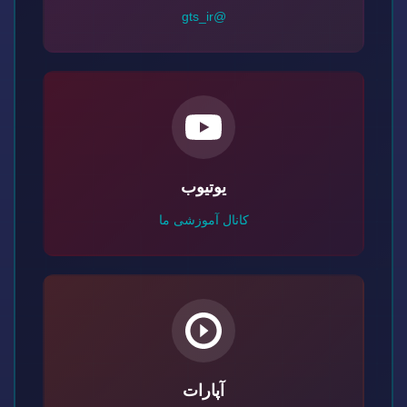
@gts_ir
یوتیوب
کانال آموزشی ما
آپارات