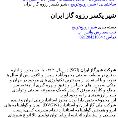
ساختمانی
/
شیر روپیچ‌توپیچ
/ شیر یکسر رزوه گاز ایران
شیر یکسر رزوه گاز ایران
دسته بندی
شیر روپیچ‌توپیچ
ثبت سفارش واتس آپ
تماس : 02128421084
شرکت شیرگاز ایران (SGI)
در سال ۱۳۶۲ با اخذ مجوز از اداره
صنایع در منطقه صنعتی محمودآباد تاسیس و اکنون پس از سال ها
تجریه و با استفاده از مدرنترین تکنولوژی های موجود در جهان و
متکی به ربات های حساس و دقیق و بهره گیری از متخصصین
مطلع و کارآمد موفق گردیده که یک مجموعه صنعتی و تولیدی
بسیار ارزشمندی را به وجود آورد.
این مجموعه ضمن دارا بودن مجوز استاندارد ملی ایران و تاییده
شرکت ملی گاز ایران و استاندارد (DVGW) آلمان و گواهینامه های
ایزو و همچنین گواهینامه استاندارد نظام مدیریت کیفی،زیست
محیطی و استاندارد اتحادیه اروپا،با توان تولیدی بالا انواع شیرهای