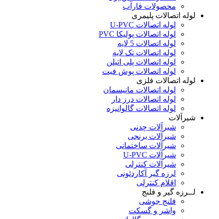
محصولات فارآب
لوله اتصالات پلیمری
لوله اتصالات U-PVC
لوله اتصالات پولیکا PVC
لوله اتصالات 5 لایه
لوله اتصالات تک لایه
لوله اتصالات پلی اتیلن
لوله اتصالات پوش فیت
لوله اتصالات فلزی
لوله اتصالات مانیسمان
لوله اتصالات درز دار
لوله اتصالات گالوانیزه
شیرآلات
شیرآلات چدنی
شیرآلات برنجی
شیرآلات ساختمانی
شیرآلات U-PVC
شیرآلات کنترلی
لرزه گیر آکاردئونی
اقلام کنترلی
لــرزه گیر و فلنج
فلنج جوشی
واشر و گسکت