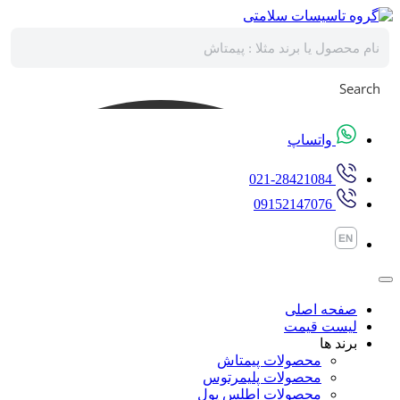
پرش
به
محتوا
Search
واتساپ
021-28421084
09152147076
صفحه اصلی
لیست قیمت
برند ها
محصولات پیمتاش
محصولات پلیمرتوس
محصولات اطلس پول