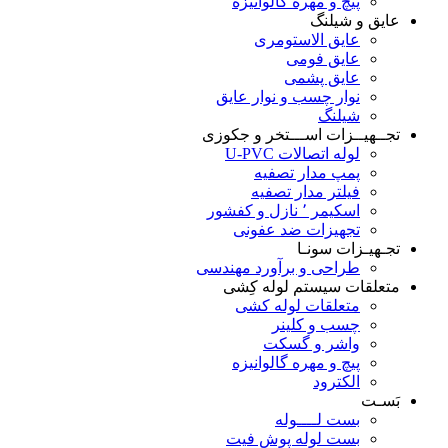
پیچ و مهره گالوانیزه
عایق و شیلنگ
عایق الاستومری
عایق فومی
عایق پشمی
نوار چسب و نوار عایق
شیلنگ
تجــهیــزات اســـتخر و جکوزی
لوله اتصالات U-PVC
پمپ مدار تصفیه
فیلتر مدار تصفیه
اسکیمر ٬ نازل و کفشور
تجهیزات ضد عفونی
تجـهیـزات سونـا
طراحی و برآورد مهندسی
متعلقات سیستم لوله کِشی
متعلقات لوله کشی
چسب و کلینر
واشر و گسکت
پیچ و مهره گالوانیزه
الکترود
بَسـت
بست لــــوله
بست لوله پوش فیت