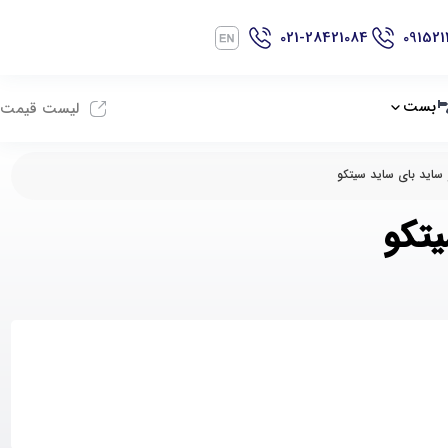
021-28421084
091521
بست
لیست قیمت
 ساید بای ساید سیتکو
یتکو