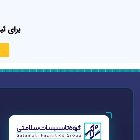
برای ثب
4