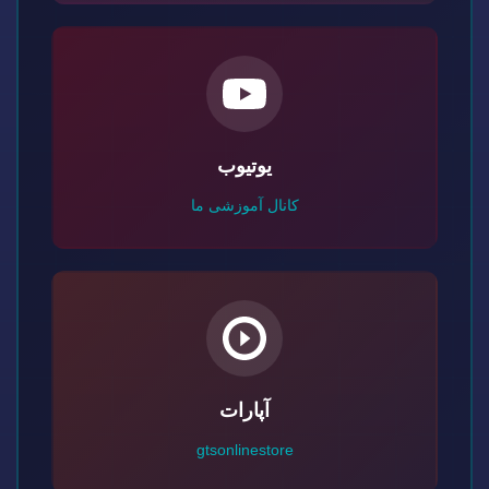
یوتیوب
کانال آموزشی ما
آپارات
gtsonlinestore