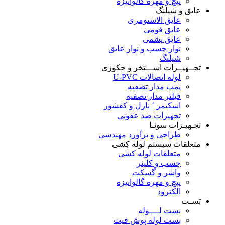
پیچ و مهره گالوانیزه
عایق و شیلنگ
عایق الاستومری
عایق فومی
عایق پشمی
نوار چسب و نوار عایق
شیلنگ
تجــهیــزات اســـتخر و جکوزی
لوله اتصالات U-PVC
پمپ مدار تصفیه
فیلتر مدار تصفیه
اسکیمر ٬ نازل و کفشور
تجهیزات ضد عفونی
تجـهیـزات سونـا
طراحی و برآورد مهندسی
متعلقات سیستم لوله کِشی
متعلقات لوله کشی
چسب و کلینر
واشر و گسکت
پیچ و مهره گالوانیزه
الکترود
بَسـت
بست لــــوله
بست لوله پوش فیت