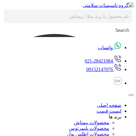
پرش
به
محتوا
Search
واتساپ
021-28421084
09152147076
صفحه اصلی
لیست قیمت
برند ها
محصولات پیمتاش
محصولات پلیمرتوس
محصولات اطلس پول