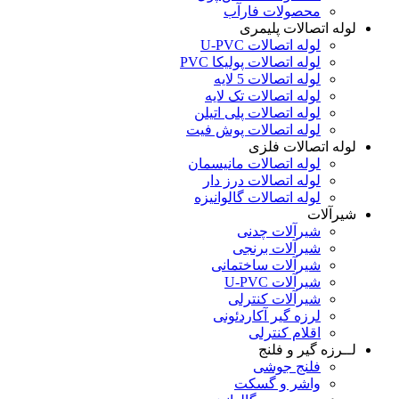
محصولات فارآب
لوله اتصالات پلیمری
لوله اتصالات U-PVC
لوله اتصالات پولیکا PVC
لوله اتصالات 5 لایه
لوله اتصالات تک لایه
لوله اتصالات پلی اتیلن
لوله اتصالات پوش فیت
لوله اتصالات فلزی
لوله اتصالات مانیسمان
لوله اتصالات درز دار
لوله اتصالات گالوانیزه
شیرآلات
شیرآلات چدنی
شیرآلات برنجی
شیرآلات ساختمانی
شیرآلات U-PVC
شیرآلات کنترلی
لرزه گیر آکاردئونی
اقلام کنترلی
لــرزه گیر و فلنج
فلنج جوشی
واشر و گسکت