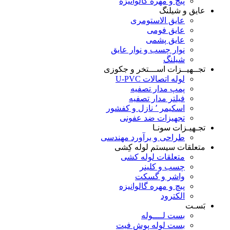
پیچ و مهره گالوانیزه
عایق و شیلنگ
عایق الاستومری
عایق فومی
عایق پشمی
نوار چسب و نوار عایق
شیلنگ
تجــهیــزات اســـتخر و جکوزی
لوله اتصالات U-PVC
پمپ مدار تصفیه
فیلتر مدار تصفیه
اسکیمر ٬ نازل و کفشور
تجهیزات ضد عفونی
تجـهیـزات سونـا
طراحی و برآورد مهندسی
متعلقات سیستم لوله کِشی
متعلقات لوله کشی
چسب و کلینر
واشر و گسکت
پیچ و مهره گالوانیزه
الکترود
بَسـت
بست لــــوله
بست لوله پوش فیت