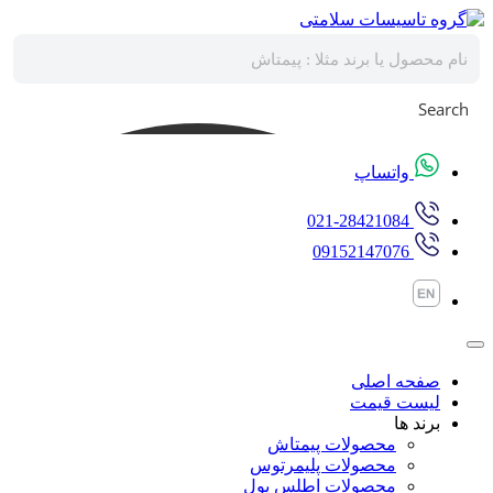
پرش
به
محتوا
Search
واتساپ
021-28421084
09152147076
صفحه اصلی
لیست قیمت
برند ها
محصولات پیمتاش
محصولات پلیمرتوس
محصولات اطلس پول