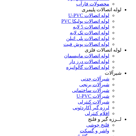
محصولات فارآب
لوله اتصالات پلیمری
لوله اتصالات U-PVC
لوله اتصالات پولیکا PVC
لوله اتصالات 5 لایه
لوله اتصالات تک لایه
لوله اتصالات پلی اتیلن
لوله اتصالات پوش فیت
لوله اتصالات فلزی
لوله اتصالات مانیسمان
لوله اتصالات درز دار
لوله اتصالات گالوانیزه
شیرآلات
شیرآلات چدنی
شیرآلات برنجی
شیرآلات ساختمانی
شیرآلات U-PVC
شیرآلات کنترلی
لرزه گیر آکاردئونی
اقلام کنترلی
لــرزه گیر و فلنج
فلنج جوشی
واشر و گسکت