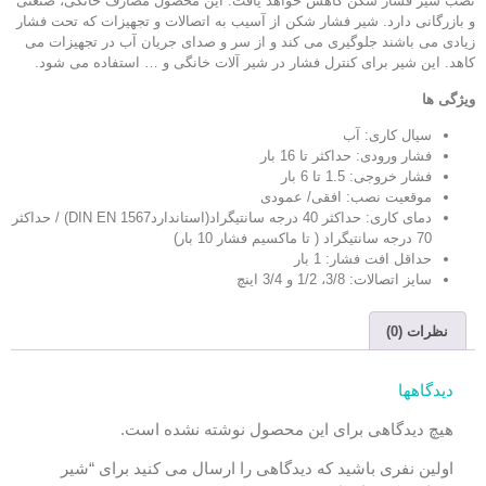
نصب شیر فشار شکن کاهش خواهد یافت. این محصول مصارف خانگی، صنعتی
و بازرگانی دارد. شیر فشار شکن از آسیب به اتصالات و تجهیزات که تحت فشار
زیادی می باشند جلوگیری می کند و از سر و صدای جریان آب در تجهیزات می
کاهد. این شیر برای کنترل فشار در شیر آلات خانگی و … استفاده می شود.
ویژگی ها
سیال کاری: آب
فشار ورودی: حداکثر تا 16 بار
فشار خروجی: 1.5 تا 6 بار
موقعیت نصب: افقی/ عمودی
دمای کاری: حداکثر 40 درجه سانتیگراد(استانداردDIN EN 1567) / حداکثر
70 درجه سانتیگراد ( تا ماکسیم فشار 10 بار)
حداقل افت فشار: 1 بار
سایز اتصالات: 3/8، 1/2 و 3/4 اینچ
نظرات (0)
دیدگاهها
هیچ دیدگاهی برای این محصول نوشته نشده است.
اولین نفری باشید که دیدگاهی را ارسال می کنید برای “شیر