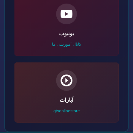
یوتیوب
کانال آموزشی ما
آپارات
gtsonlinestore