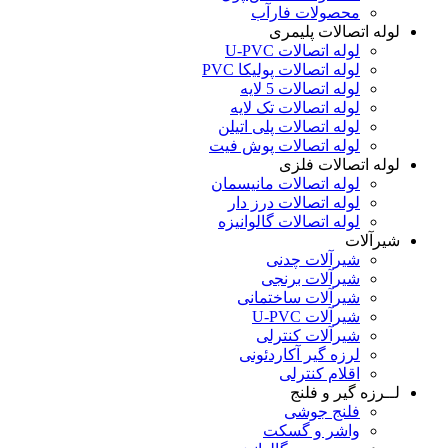
محصولات فارآب
لوله اتصالات پلیمری
لوله اتصالات U-PVC
لوله اتصالات پولیکا PVC
لوله اتصالات 5 لایه
لوله اتصالات تک لایه
لوله اتصالات پلی اتیلن
لوله اتصالات پوش فیت
لوله اتصالات فلزی
لوله اتصالات مانیسمان
لوله اتصالات درز دار
لوله اتصالات گالوانیزه
شیرآلات
شیرآلات چدنی
شیرآلات برنجی
شیرآلات ساختمانی
شیرآلات U-PVC
شیرآلات کنترلی
لرزه گیر آکاردئونی
اقلام کنترلی
لــرزه گیر و فلنج
فلنج جوشی
واشر و گسکت