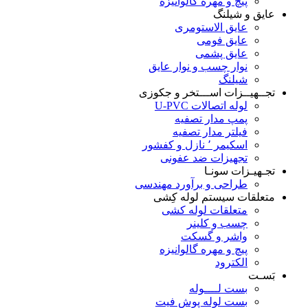
پیچ و مهره گالوانیزه
عایق و شیلنگ
عایق الاستومری
عایق فومی
عایق پشمی
نوار چسب و نوار عایق
شیلنگ
تجــهیــزات اســـتخر و جکوزی
لوله اتصالات U-PVC
پمپ مدار تصفیه
فیلتر مدار تصفیه
اسکیمر ٬ نازل و کفشور
تجهیزات ضد عفونی
تجـهیـزات سونـا
طراحی و برآورد مهندسی
متعلقات سیستم لوله کِشی
متعلقات لوله کشی
چسب و کلینر
واشر و گسکت
پیچ و مهره گالوانیزه
الکترود
بَسـت
بست لــــوله
بست لوله پوش فیت