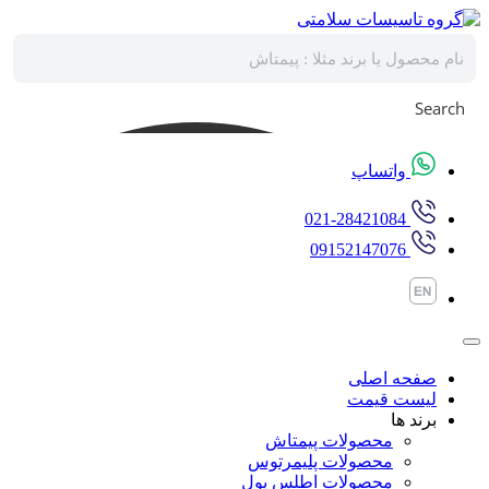
پرش
به
محتوا
Search
واتساپ
021-28421084
09152147076
صفحه اصلی
لیست قیمت
برند ها
محصولات پیمتاش
محصولات پلیمرتوس
محصولات اطلس پول