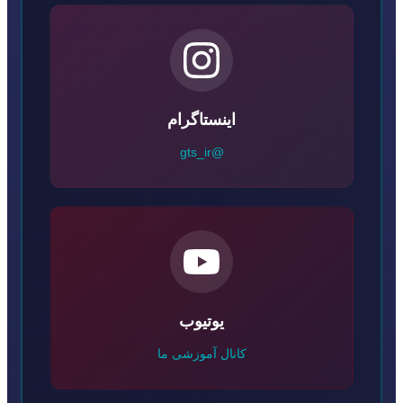
اینستاگرام
@gts_ir
یوتیوب
کانال آموزشی ما