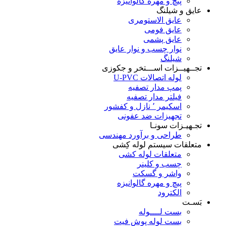
پیچ و مهره گالوانیزه
عایق و شیلنگ
عایق الاستومری
عایق فومی
عایق پشمی
نوار چسب و نوار عایق
شیلنگ
تجــهیــزات اســـتخر و جکوزی
لوله اتصالات U-PVC
پمپ مدار تصفیه
فیلتر مدار تصفیه
اسکیمر ٬ نازل و کفشور
تجهیزات ضد عفونی
تجـهیـزات سونـا
طراحی و برآورد مهندسی
متعلقات سیستم لوله کِشی
متعلقات لوله کشی
چسب و کلینر
واشر و گسکت
پیچ و مهره گالوانیزه
الکترود
بَسـت
بست لــــوله
بست لوله پوش فیت