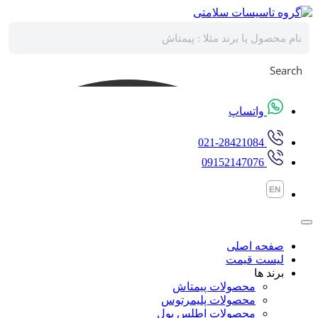
پرش
به
محتوا
Search
واتساپ
021-28421084
09152147076
صفحه اصلی
لیست قیمت
برند ها
محصولات پیمتاش
محصولات پلیمرتوس
محصولات اطلس پول