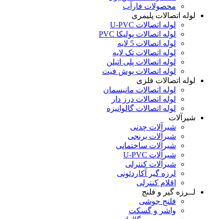
محصولات فارآب
لوله اتصالات پلیمری
لوله اتصالات U-PVC
لوله اتصالات پولیکا PVC
لوله اتصالات 5 لایه
لوله اتصالات تک لایه
لوله اتصالات پلی اتیلن
لوله اتصالات پوش فیت
لوله اتصالات فلزی
لوله اتصالات مانیسمان
لوله اتصالات درز دار
لوله اتصالات گالوانیزه
شیرآلات
شیرآلات چدنی
شیرآلات برنجی
شیرآلات ساختمانی
شیرآلات U-PVC
شیرآلات کنترلی
لرزه گیر آکاردئونی
اقلام کنترلی
لــرزه گیر و فلنج
فلنج جوشی
واشر و گسکت