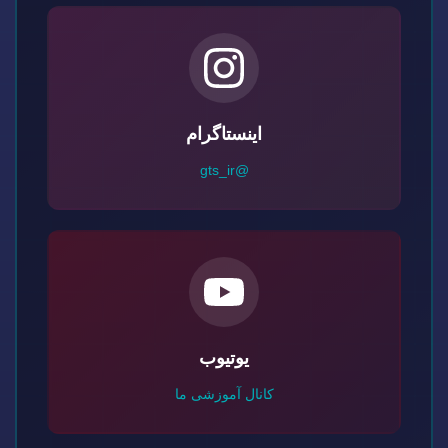
اینستاگرام
@gts_ir
یوتیوب
کانال آموزشی ما