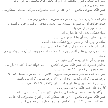
شیرآلات صنعتی انواع مختلفی دارد و در بخش های مختلفی نیز از آن ها
استفاده می شود.
شیر فلکه سوزنی کلاس ۱۰۰ و ۱۵۰ از جمله محصولات شرکت صنعتی سیتکو می
باشد .
طریقه ی کارکردن شیر فلکه برنجی سوزنی به شرح زیر می باشد:
جهت حرکت آن به صورت عمودی می باشد و هدف آن کنترل جریان است و
بستن مسیر سیال می باشد.
مواد تشکیل شده آن ها عبارت اند از:
جنس اصلی بدنه آن ها از برنز می باشد.
ساقه و مهره آن از جنس برنج تشکیل شده است.
واشر آن ها ساخته شده از مواد “PTFE” می باشد.
دست چرخی آن ها از آلومینیوم ساخته شده است و پوشش آن ها اپوکسی می
باشد.
نوع تولید آن ها از ریخته گری دقیق می باشد.
حداکثر فشاری که شیر فلکه سوزنی کلاس ۱۰۰ می تواند تحمل کند ۱۶ بار می
باشد و همچنین کلاس ۱۵۰ ،۲۵ بار است.
میزان دمایی که شیر فلکه برنجی سوزنی کلاس ۱۰۰ می تواند تحمل کند ۹۰
درجه سانتی گراد و کلاس ۱۵۰ آن تا ۱۲۰ درجه سانتی گراد می باشد.
این شیر فلکه سوزنی ها دارای استاندارد iso ۲۲۸ (BSP) می باشد.
کاربرد های شیر فلکه برنجی سوزنی :
نیروگاه ها ،صنایع غذایی،شیمایی و فشار بالای بخار آب و … می باشد.
شیر فلکه سوزنی کلاس ۱۰۰ و ۱۵۰ سیتکو یکی از انواع محصولات آن ها می
باشد که از سایز ۲/۱ اینچ تا ۳ اینچ تولید و به بازار عرضه می کنند.