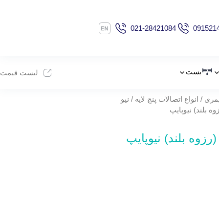
021-28421084
091521
بست
لیست قیمت
یمری
/
انواع اتصالات پنج لایه
/
نیو
وه بلند) نیوپایپ
رزوه بلند) نیوپایپ