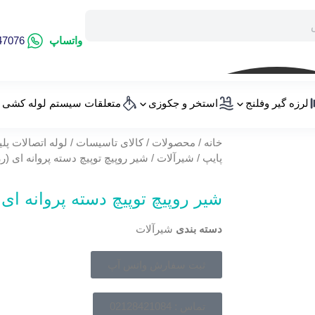
واتساپ
47076
لرزه گیر وفلنج
استخر و جکوزی
متعلقات سیستم لوله کشی
خانه
/
محصولات
/
کالای تاسیسات
/
لوله اتصالات پل
پایپ
/
شیرآلات
/ شیر روپیچ توپیچ دسته پروانه ای (رز
شیر روپیچ توپیچ دسته پروانه ای (
دسته بندی
شیرآلات
ثبت سفارش واتس آپ
تماس : 02128421084