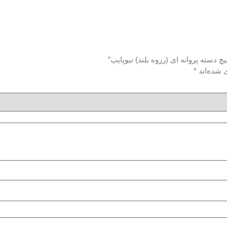
 دسته پروانه ای (رزوه بلند) نیوپایپ”
 شده‌اند
*