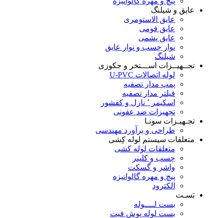
پیچ و مهره گالوانیزه
عایق و شیلنگ
عایق الاستومری
عایق فومی
عایق پشمی
نوار چسب و نوار عایق
شیلنگ
تجــهیــزات اســـتخر و جکوزی
لوله اتصالات U-PVC
پمپ مدار تصفیه
فیلتر مدار تصفیه
اسکیمر ٬ نازل و کفشور
تجهیزات ضد عفونی
تجـهیـزات سونـا
طراحی و برآورد مهندسی
متعلقات سیستم لوله کِشی
متعلقات لوله کشی
چسب و کلینر
واشر و گسکت
پیچ و مهره گالوانیزه
الکترود
بَسـت
بست لــــوله
بست لوله پوش فیت