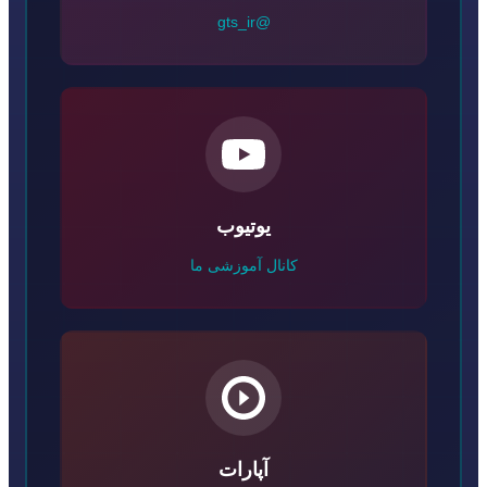
@gts_ir
یوتیوب
کانال آموزشی ما
آپارات