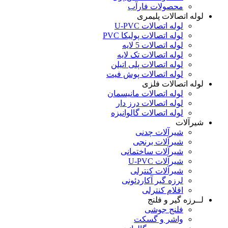
محصولات فارآب
لوله اتصالات پلیمری
لوله اتصالات U-PVC
لوله اتصالات پولیکا PVC
لوله اتصالات 5 لایه
لوله اتصالات تک لایه
لوله اتصالات پلی اتیلن
لوله اتصالات پوش فیت
لوله اتصالات فلزی
لوله اتصالات مانیسمان
لوله اتصالات درز دار
لوله اتصالات گالوانیزه
شیرآلات
شیرآلات چدنی
شیرآلات برنجی
شیرآلات ساختمانی
شیرآلات U-PVC
شیرآلات کنترلی
لرزه گیر آکاردئونی
اقلام کنترلی
لــرزه گیر و فلنج
فلنج جوشی
واشر و گسکت