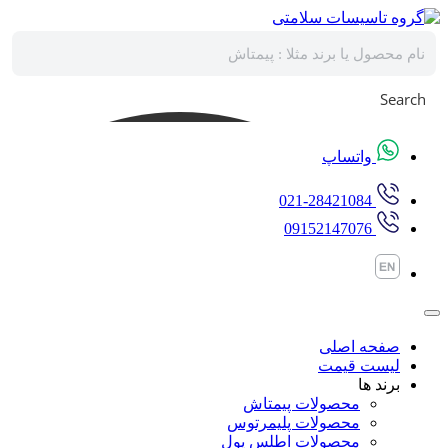
پرش
به
محتوا
Search
واتساپ
021-28421084
09152147076
صفحه اصلی
لیست قیمت
برند ها
محصولات پیمتاش
محصولات پلیمرتوس
محصولات اطلس پول