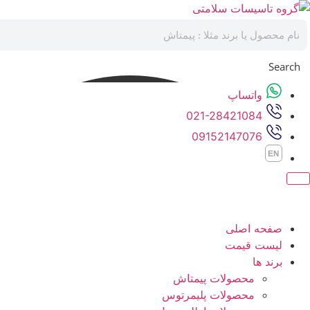
رش
ه
حتوا
Search
واتساپ
021-28421084
09152147076
صفحه اصلی
لیست قیمت
برند ها
محصولات پیمتاش
محصولات پلیمرتوس