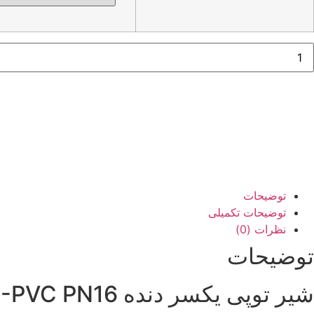
7,890,000 تومان
یر
وپی
کسردنده
U
PV
PN1
یمتاش
دد
توضیحات
توضیحات تکمیلی
نظرات (0)
توضیحات
شیر توپی یکسر دنده U-PVC PN16 پیمتاش