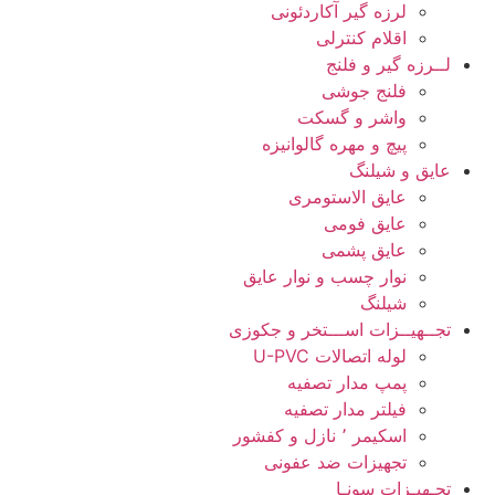
لرزه گیر آکاردئونی
اقلام کنترلی
لــرزه گیر و فلنج
فلنج جوشی
واشر و گسکت
پیچ و مهره گالوانیزه
عایق و شیلنگ
عایق الاستومری
عایق فومی
عایق پشمی
نوار چسب و نوار عایق
شیلنگ
تجــهیــزات اســـتخر و جکوزی
لوله اتصالات U-PVC
پمپ مدار تصفیه
فیلتر مدار تصفیه
اسکیمر ٬ نازل و کفشور
تجهیزات ضد عفونی
تجـهیـزات سونـا