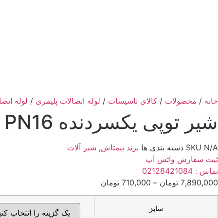
خانه
/
محصولات
/
کالای تاسیسات
/
لوله اتصالات پلیمری
/
لوله اتصالات
شیر توپی یکسردنده U-PVC PN16 پیمتاش
N/A
SKU
دسته بندی ها
برند پیمتاش
,
شیر آلات
ثبت سفارش واتس آپ
تماس : 02128421084
Price
7,890,000
تومان
–
710,000
تومان
range:
710,000 تومان
سایز
through