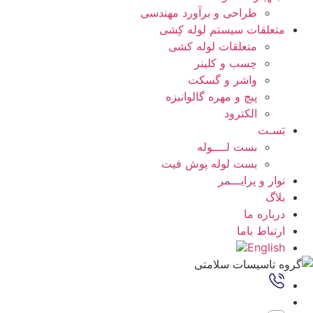
طراحی و برآورد مهندسی
متعلقات سیستم لوله کِشی
متعلقات لوله کشی
چسب و کلینر
واشر و گسکت
پیچ و مهره گالوانیزه
الکترود
بَسـت
بست لــــوله
بست لوله پوش فیت
نوار و پرایـــمر
بلاگ
درباره ما
ارتباط باما
English