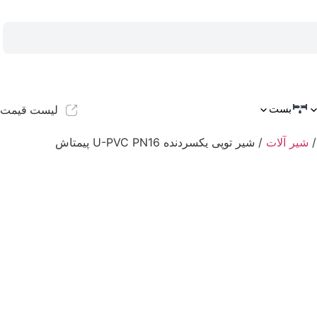
بست
لیست قیمت
شیر آلات
/ شیر توپی یکسردنده U-PVC PN16 پیمتاش