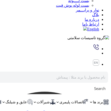
بست لــــوله
بست لوله پوش فیت
نوار و پرایـــمر
بلاگ
درباره ما
ارتباط باما
English
Search
برند ها
اتصالات پلیمری
شیرآلات
عایق و شیلنگ