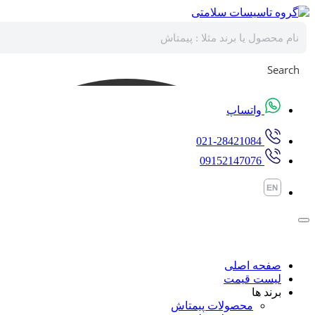
پرش
به
محتوا
Search
واتساپ
021-28421084
09152147076
صفحه اصلی
لیست قیمت
برند ها
محصولات پیمتاش