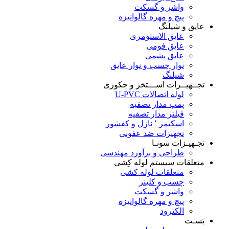
واشر و گسکت
پیچ و مهره گالوانیزه
عایق و شیلنگ
عایق الاستومری
عایق فومی
عایق پشمی
نوار چسب و نوار عایق
شیلنگ
تجــهیــزات اســـتخر و جکوزی
لوله اتصالات U-PVC
پمپ مدار تصفیه
فیلتر مدار تصفیه
اسکیمر ٬ نازل و کفشور
تجهیزات ضد عفونی
تجـهیـزات سونـا
طراحی و برآورد مهندسی
متعلقات سیستم لوله کِشی
متعلقات لوله کشی
چسب و کلینر
واشر و گسکت
پیچ و مهره گالوانیزه
الکترود
بَسـت