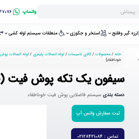
واتساپ
47076
لرزه گیر وفلنج
استخر و جکوزی
متعلقات سیستم لوله کشی
خانه
/
محصولات
/
کالای تاسیسات
/
لوله اتصالات پلیمری
/
لوله اتصالات پوش
خوداطفاء)
سیفون یک تکه پوش فیت (فا
دسته بندی
سیستم فاضلابی پوش فیت خوداطفاء
ثبت سفارش واتس آپ
تماس : 02128421084