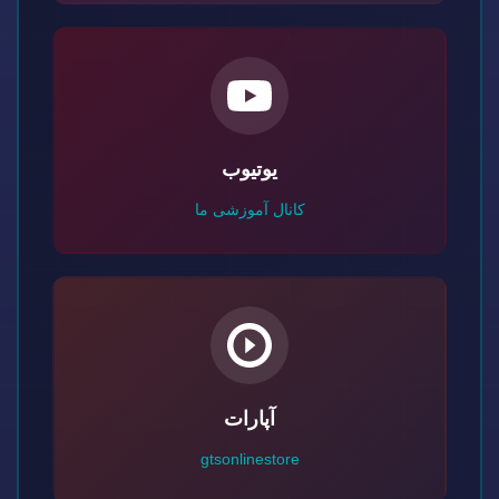
یوتیوب
کانال آموزشی ما
آپارات
gtsonlinestore