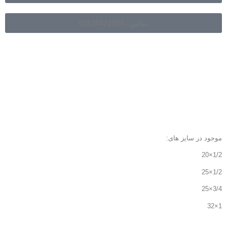
تماس : 02128421084
موجود در سایز های:
1/2×20
1/2×25
3/4×25
1×32