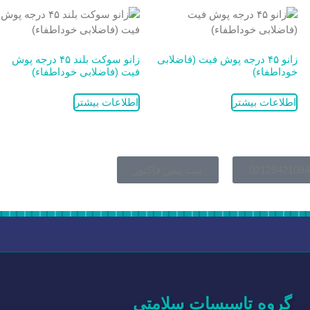
زانو ۴۵ درجه پوش فیت (فاضلابی
زانو سوکت بلند ۴۵ درجه پوش
خوداطفاء)
فیت (فاضلابی خوداطفاء)
اطلاعات بیشتر
اطلاعات بیشتر
02128421084
ثبت پیش فاکتور
گروه تاسیسات سلامتی