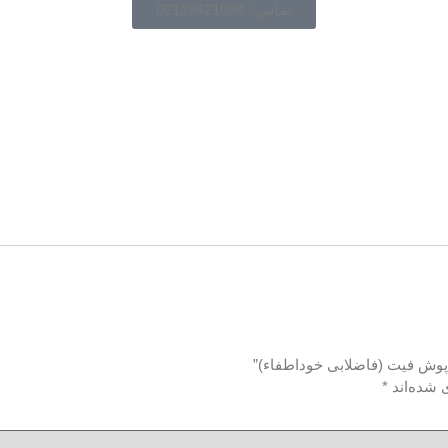
تماس : 02128421084
 شده‌اند
*