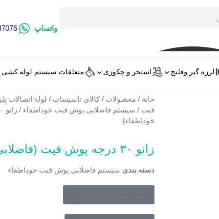
واتساپ
47076
لرزه گیر وفلنج
استخر و جکوزی
متعلقات سیستم لوله کشی
خانه
/
محصولات
/
کالای تاسیسات
/
لوله اتصالات پل
فیت
/
سیستم فاضلابی پوش فیت خوداطفاء
خوداطفاء)
زانو ۳۰ درجه پوش فیت (فاضلابی خوداطفاء)
دسته بندی
سیستم فاضلابی پوش فیت خوداطفاء
ثبت سفارش واتس آپ