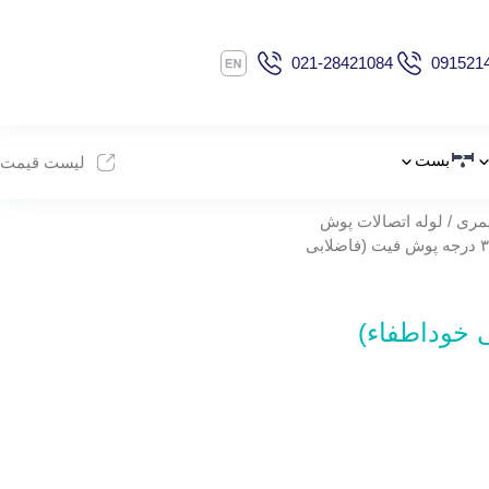
021-28421084
091521
بست
لیست قیمت
یمری
/
لوله اتصالات پوش
/ زانو ۳۰ درجه پوش فیت (فاضلابی